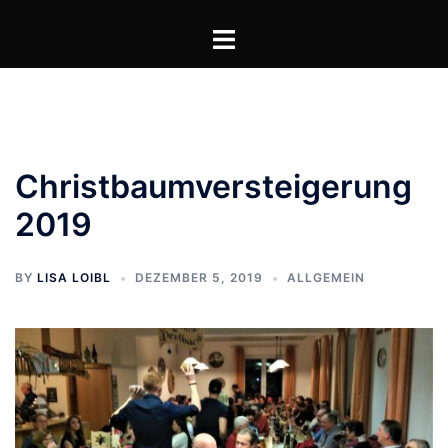
Zum
Toggle
Inhalt
menu
springen
Christbaumversteigerung
2019
BY
LISA LOIBL
DEZEMBER 5, 2019
ALLGEMEIN