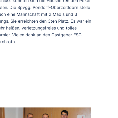
chluss konnten sich die Hausherren den Pokal
olen. Die Spvgg. Pondorf-Oberzeitldorn stelle
uch eine Mannschaft mit 2 Mädls und 3
ungs. Sie erreichten den 3ten Platz. Es war ein
ehr heißen, verletzungsfreies und tolles
urnier. Vielen dank an den Gastgeber FSC
irchroth.