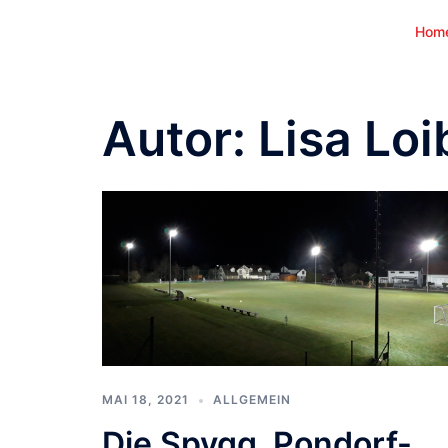
Zum
Hom
Inhalt
springen
Autor:
Lisa Loi
MAI 18, 2021
ALLGEMEIN
Die Spvgg. Pondorf-