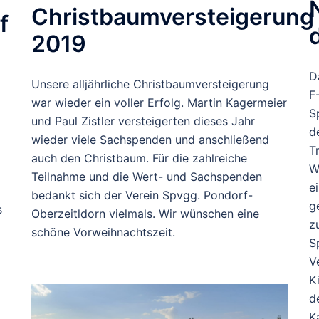
Christbaumversteigerung
f
2019
D
Unsere alljährliche Christbaumversteigerung
F
war wieder ein voller Erfolg. Martin Kagermeier
S
und Paul Zistler versteigerten dieses Jahr
d
wieder viele Sachspenden und anschließend
T
auch den Christbaum. Für die zahlreiche
W
Teilnahme und die Wert- und Sachspenden
e
bedankt sich der Verein Spvgg. Pondorf-
g
s
Oberzeitldorn vielmals. Wir wünschen eine
z
schöne Vorweihnachtszeit.
S
V
K
d
K