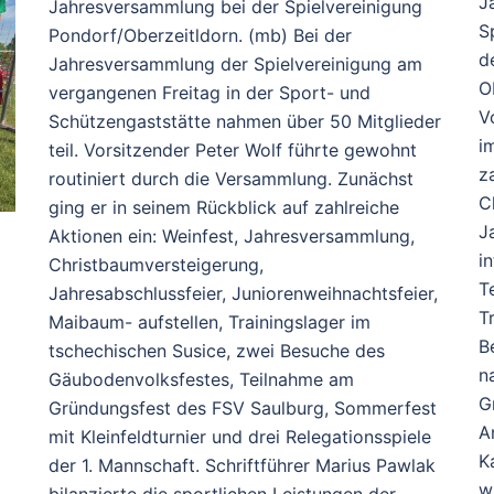
J
Jahresversammlung bei der Spielvereinigung
S
Pondorf/Oberzeitldorn. (mb) Bei der
d
Jahresversammlung der Spielvereinigung am
O
vergangenen Freitag in der Sport- und
V
Schützengaststätte nahmen über 50 Mitglieder
i
teil. Vorsitzender Peter Wolf führte gewohnt
z
routiniert durch die Versammlung. Zunächst
C
ging er in seinem Rückblick auf zahlreiche
J
Aktionen ein: Weinfest, Jahresversammlung,
i
Christbaumversteigerung,
T
Jahresabschlussfeier, Juniorenweihnachtsfeier,
T
Maibaum- aufstellen, Trainingslager im
B
tschechischen Susice, zwei Besuche des
n
Gäubodenvolksfestes, Teilnahme am
G
Gründungsfest des FSV Saulburg, Sommerfest
A
mit Kleinfeldturnier und drei Relegationsspiele
K
der 1. Mannschaft. Schriftführer Marius Pawlak
w
bilanzierte die sportlichen Leistungen der