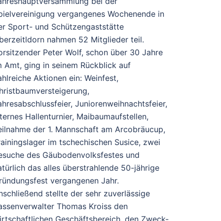
ahreshauptversammlung bei der
pielvereinigung vergangenes Wochenende in
er Sport- und Schützengaststätte
berzeitldorn nahmen 52 Mitglieder teil.
orsitzender Peter Wolf, schon über 30 Jahre
m Amt, ging in seinem Rückblick auf
ahlreiche Aktionen ein: Weinfest,
hristbaumversteigerung,
ahresabschlussfeier, Juniorenweihnachtsfeier,
nternes Hallenturnier, Maibaumaufstellen,
eilnahme der 1. Mannschaft am Arcobräucup,
rainingslager im tschechischen Susice, zwei
esuche des Gäubodenvolksfestes und
atürlich das alles überstrahlende 50-jährige
ründungsfest vergangenen Jahr.
nschließend stellte der sehr zuverlässige
assenverwalter Thomas Kroiss den
irtschaftlichen Geschäftsbereich, den Zweck-