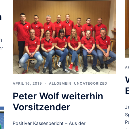
n
ft
hr
A
APRIL 16, 2019
ALLGEMEIN
,
UNCATEGORIZED
Peter Wolf weiterhin
Vorsitzender
J
S
P
Positiver Kassenbericht – Aus der