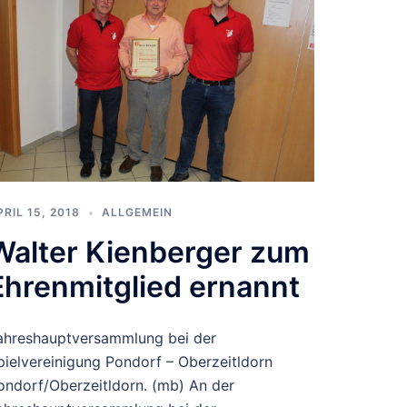
PRIL 15, 2018
ALLGEMEIN
Walter Kienberger zum
Ehrenmitglied ernannt
ahreshauptversammlung bei der
pielvereinigung Pondorf – Oberzeitldorn
ondorf/Oberzeitldorn. (mb) An der