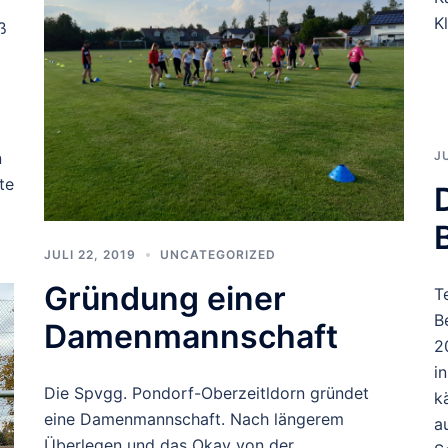
K
ß
n
J
te
JULI 22, 2019
UNCATEGORIZED
Gründung einer
T
B
Damenmannschaft
2
i
Die Spvgg. Pondorf-Oberzeitldorn gründet
k
eine Damenmannschaft. Nach längerem
a
Überlegen und das Okay von der