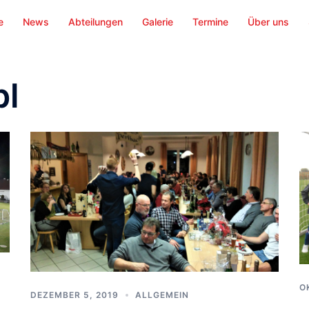
e
News
Abteilungen
Galerie
Termine
Über uns
bl
O
DEZEMBER 5, 2019
ALLGEMEIN