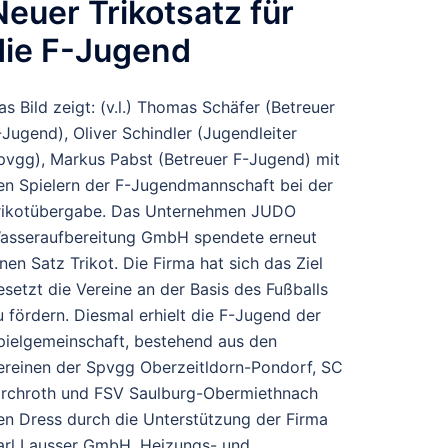
Neuer Trikotsatz für
die F-Jugend
as Bild zeigt: (v.l.) Thomas Schäfer (Betreuer
-Jugend), Oliver Schindler (Jugendleiter
pvgg), Markus Pabst (Betreuer F-Jugend) mit
en Spielern der F-Jugendmannschaft bei der
rikotübergabe. Das Unternehmen JUDO
asseraufbereitung GmbH spendete erneut
inen Satz Trikot. Die Firma hat sich das Ziel
esetzt die Vereine an der Basis des Fußballs
u fördern. Diesmal erhielt die F-Jugend der
pielgemeinschaft, bestehend aus den
ereinen der Spvgg Oberzeitldorn-Pondorf, SC
irchroth und FSV Saulburg-Obermiethnach
en Dress durch die Unterstützung der Firma
arl Lausser GmbH, Heizungs- und