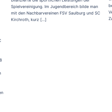
b
Spielvereinigung. Im Jugendbereich bilde man
V
mit den Nachbarvereinen FSV Saulburg und SC
Z
Kirchroth, kurz […]
C
:8
n
en