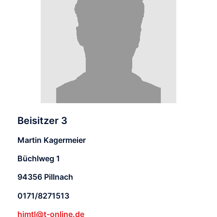
Beisitzer 3
Martin Kagermeier
Büchlweg 1
94356 Pillnach
0171/8271513
himtl@t-online.de