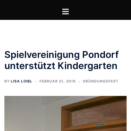
Zum
Toggle
Inhalt
menu
springen
Spielvereinigung Pondorf
unterstützt Kindergarten
BY
LISA LOIBL
FEBRUAR 21, 2018
GRÜNDUNGSFEST